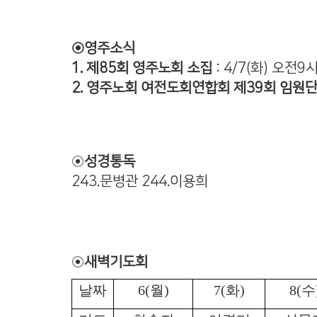
◉영주소식
1. 제85회 영주노회 소집
: 4/7(화) 오전
2. 영주노회 여전도회연합회 제39회 임원
◉
성경통독
243.문병관 244.이용희
◉
새벽기도회
날짜
6(
월
)
7(
화
)
8(
수