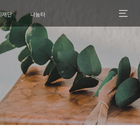
지재단
나눔터