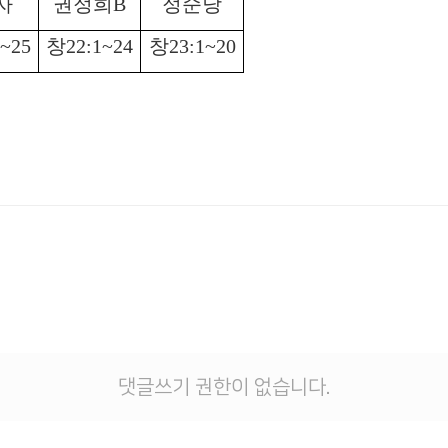
자
권정희
B
정순낭
5~25
창
22:1~24
창
23:1~20
댓글쓰기 권한이 없습니다.