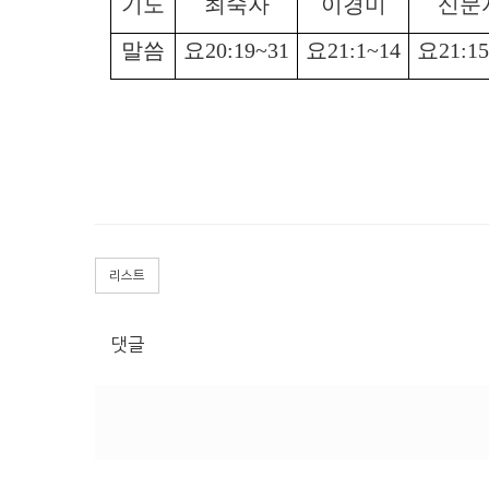
기도
최숙자
이경미
신문
말씀
요
20:19~31
요
21:1~14
요
21:1
리스트
댓글