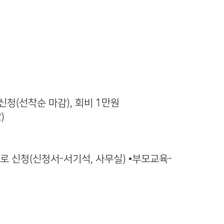
 신청(선착순 마감), 회비 1만원
)
실로 신청(신청서-서기석, 사무실) •부모교육-