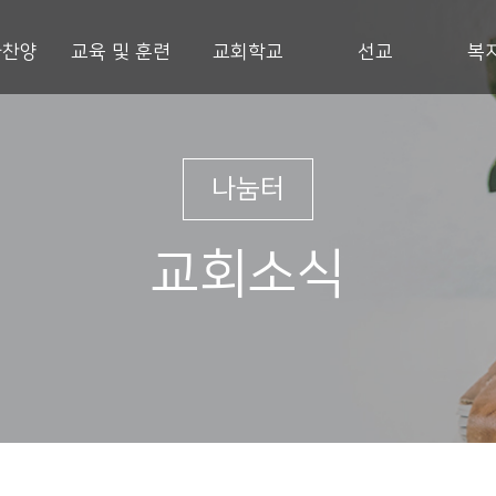
과찬양
교육 및 훈련
교회학교
선교
복
나눔터
교회소식