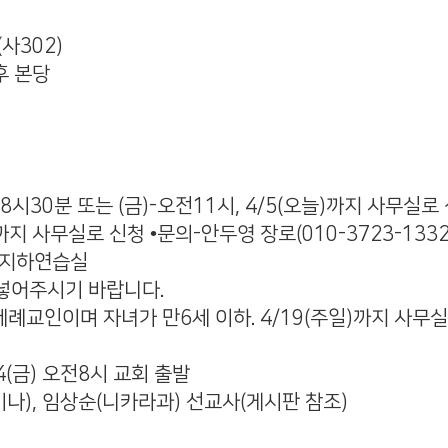
사302)
후 본당
후8시30분 또는 (금)-오전11시, 4/5(오늘)까지 사무실로
)까지 사무실로 신청 •문의-안두영 장로(010-3723-1332
, 지하연습실
넣어주시기 바랍니다.
 세례교인이며 자녀가 만6세 이하. 4/19(주일)까지 사무
24(금) 오전8시 교회 출발
이나), 임상순(니카라과) 선교사(게시판 참조)