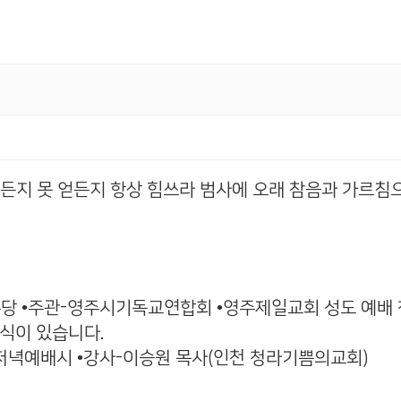
얻든지 못 얻든지 항상 힘쓰라 범사에 오래 참음과 가르침
, 본당 •주관-영주시기독교연합회 •영주제일교회 성도 예배
성찬식이 있습니다.
) 저녁예배시 •강사-이승원 목사(인천 청라기쁨의교회)