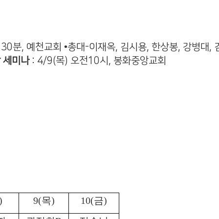
9시30분, 예천교회 •총대-이재옥, 김시용, 한상봉, 강병대,
단 세미나
: 4/9(목) 오전10시, 봉화중앙교회
)
9(
목
)
10(
금
)