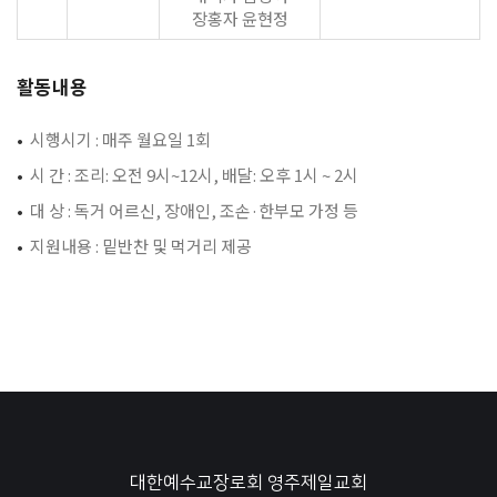
장홍자 윤현정
활동내용
•
시행시기 : 매주 월요일 1회
•
시 간 : 조리: 오전 9시~12시, 배달: 오후 1시 ~ 2시
•
대 상 : 독거 어르신, 장애인, 조손·한부모 가정 등
•
지원내용 : 밑반찬 및 먹거리 제공
대한예수교장로회 영주제일교회