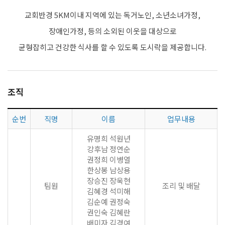
교회반경 5KM이내 지역에 있는 독거노인, 소년소녀가정,
장애인가정, 등의 소외된 이웃을 대상으로
균형잡히고 건강한 식사를 할 수 있도록 도시락을 제공합니다.
조직
순번
직명
이름
업무내용
유명희 석원년
강후남 정연순
권정희 이병열
한상봉 남상용
장승진 장욱현
팀원
조리 및 배달
김혜경 석미해
김순예 권정숙
권인숙 김혜란
배미자 김경여