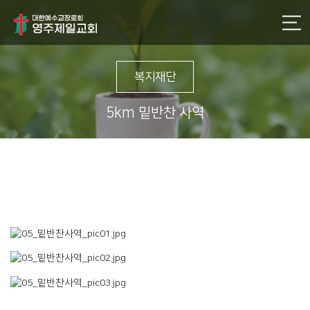
복지재단
5km 밑반찬 사역