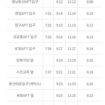
영남동산APT입구
9:12
11:12
6:08
경일APT 입구
7:31
9:14
11:14
6:10
청구APT 입구
7:32
9:15
11:15
6:12
코오롱APT 입구
7:33
9:16
11:16
6:13
로얄APT 입구
7:34
9:17
11:17
6:14
만복식당 앞
9:19
11:19
6:16
시민교회 앞
7:37
9:21
11:21
6:18
동산타운입구(세탁소)
9:23
11:23
6:20
세영APT 앞
9:25
11:25
6:22