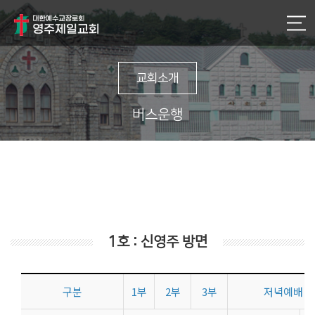
교회소개
버스운행
1호 : 신영주 방면
구분
1부
2부
3부
저녁예배