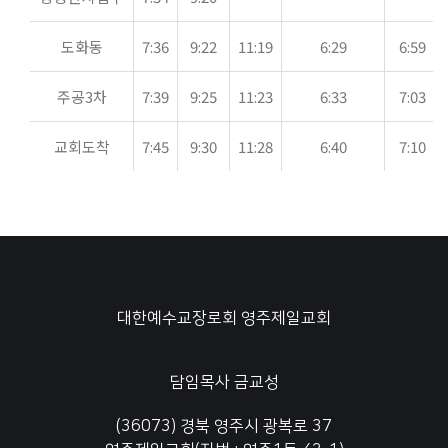
도화동
7:36
9:22
11:19
6:29
6:59
주공3차
7:39
9:25
11:23
6:33
7:03
교회도착
7:45
9:30
11:28
6:40
7:10
대한예수교장로회 영주제일교회
담임목사 금교성
(36073) 경북 영주시 광복로 37