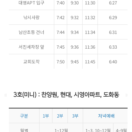
대영APT 입구
7:40
9:30
11:30
6:27
낚시사랑
7:42
9:32
11:32
6:29
남산초등 건너
7:44
9:34
11:34
6:31
서진세차장 앞
7:45
9:36
11:36
6:33
교회도착
7:50
9:45
11:45
6:40
3호(미니) : 찬양원, 현대, 시영아파트, 도화동
구분
1부
2부
3부
저녁예배
월별
1~12월
1~3, 10~12월
4~9월