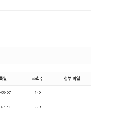
록일
조회수
첨부 파일
-08-07
140
-07-31
220