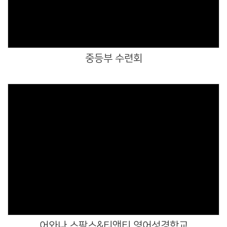
중등부 수련회
Views
어와나 스팍스&티앤티 영어성경학교