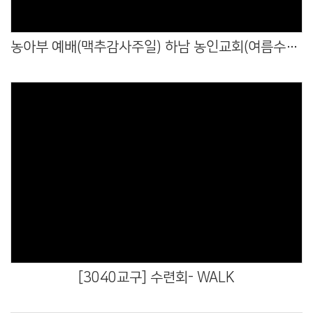
농아부 예배(맥추감사주일) 하남 농인교회(여름수련회) 방문하셔서 함께 예배드렸습니다
Views
[3040교구] 수련회- WALK