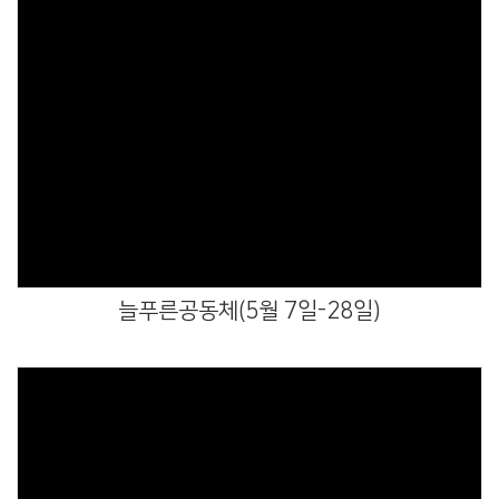
Views
늘푸른공동체(5월 7일-28일)