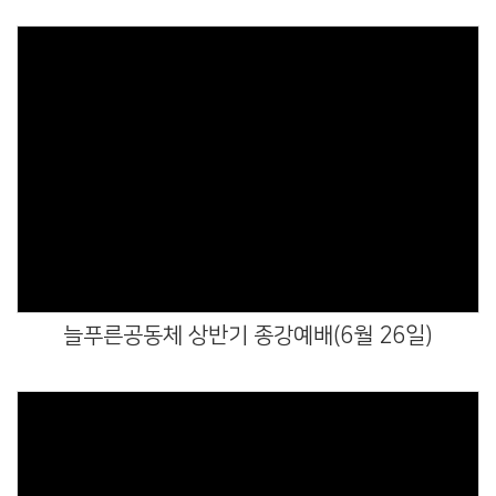
Views
늘푸른공동체 상반기 종강예배(6월 26일)