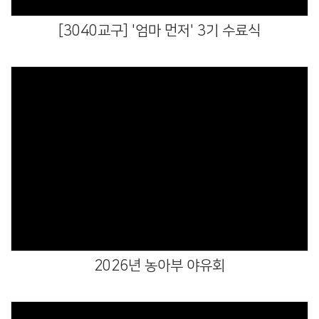
[3040교구] '엄마 먼저' 3기 수료식
Views
2026년 농아부 야유회