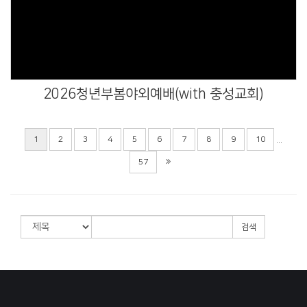
Views
2026청년부봄야외예배(with 충성교회)
...
1
2
3
4
5
6
7
8
9
10
57
검색